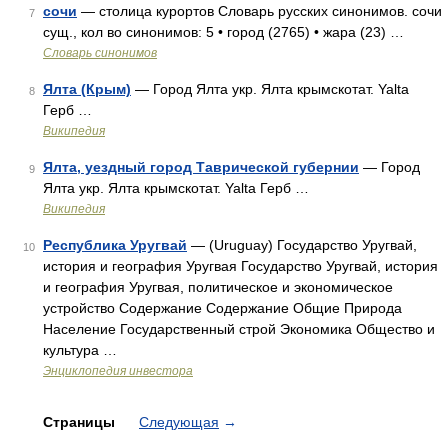
сочи
— столица курортов Словарь русских синонимов. сочи
7
сущ., кол во синонимов: 5 • город (2765) • жара (23) …
Словарь синонимов
Ялта (Крым)
— Город Ялта укр. Ялта крымскотат. Yalta
8
Герб …
Википедия
Ялта, уездный город Таврической губернии
— Город
9
Ялта укр. Ялта крымскотат. Yalta Герб …
Википедия
Республика Уругвай
— (Uruguay) Государство Уругвай,
10
история и география Уругвая Государство Уругвай, история
и география Уругвая, политическое и экономическое
устройство Содержание Содержание Общие Природа
Население Государственный строй Экономика Общество и
культура …
Энциклопедия инвестора
Страницы
Следующая
→