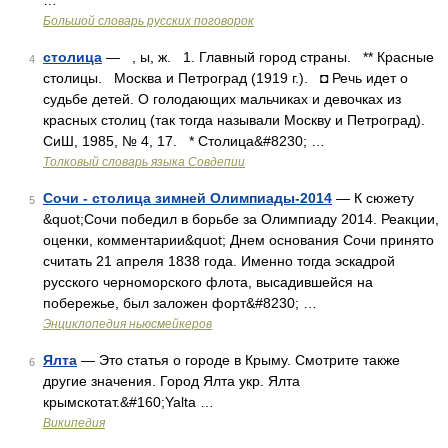
…
Большой словарь русских поговорок
столица
— , ы, ж. 1. Главный город страны. ** Красные
4
столицы. Москва и Петроград (1919 г.). ◘ Речь идет о
судьбе детей. О голодающих мальчиках и девочках из
красных столиц (так тогда называли Москву и Петроград).
СиШ, 1985, № 4, 17. * Столица&#8230; …
Толковый словарь языка Совдепии
Сочи - столица зимней Олимпиады-2014
— К сюжету
5
&quot;Сочи победил в борьбе за Олимпиаду 2014. Реакции,
оценки, комментарии&quot; Днем основания Сочи принято
считать 21 апреля 1838 года. Именно тогда эскадрой
русского черноморского флота, высадившейся на
побережье, был заложен форт&#8230; …
Энциклопедия ньюсмейкеров
Ялта
— Это статья о городе в Крыму. Смотрите также
6
другие значения. Город Ялта укр. Ялта
крымскотат.&#160;Yalta …
Википедия